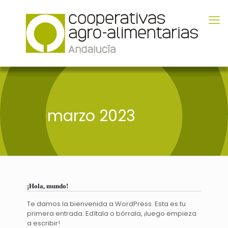
marzo 2023
¡Hola, mundo!
Te damos la bienvenida a WordPress. Esta es tu
primera entrada. Edítala o bórrala, ¡luego empieza
a escribir!