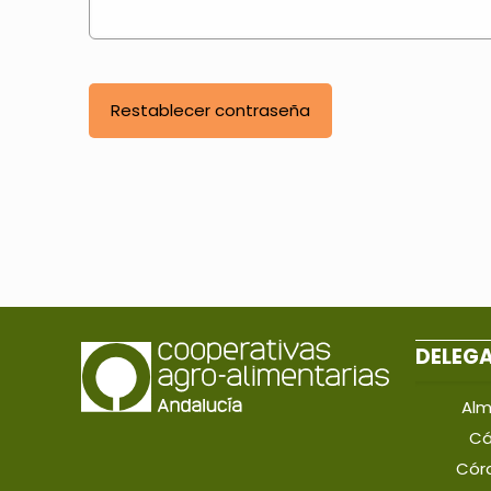
Restablecer contraseña
DELEG
Alm
Cá
Cór