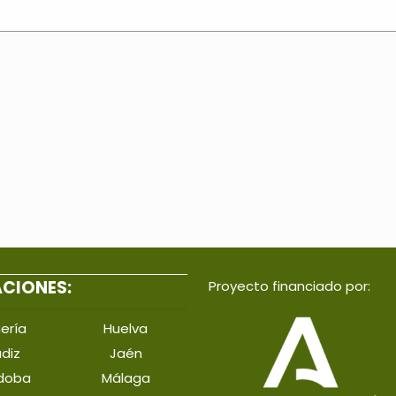
ACIONES:
Proyecto financiado por:
ería
Huelva
diz
Jaén
doba
Málaga