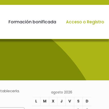
Formación bonificada
Acceso o Registro
tablecerla.
agosto 2026
L
M
X
J
V
S
D