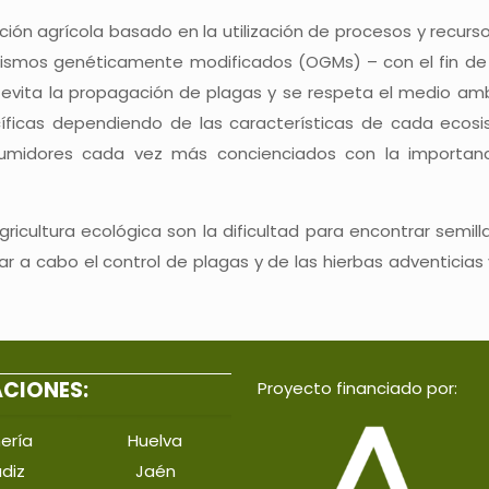
ción agrícola basado en la utilización de procesos y recu
ganismos genéticamente modificados (OGMs) – con el fin de
e evita la propagación de plagas y se respeta el medio amb
ecíficas dependiendo de las características de cada ec
midores cada vez más concienciados con la importancia
icultura ecológica son la dificultad para encontrar semill
var a cabo el control de plagas y de las hierbas adventicias
ACIONES:
Proyecto financiado por:
ería
Huelva
diz
Jaén